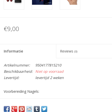
€9,00
Informatie
Reviews
(0)
Artikelnummer:
9504177815210
Beschikbaarheid:
Niet op voorraad
Levertijd:
levertijd 2 weken
Voorbereiding Nagels:
Duw de Nagelriem terug met bokkenpoot, Polijst eventueel het
nageloppervlak en maak deze schoon met Bluesky Cleanser