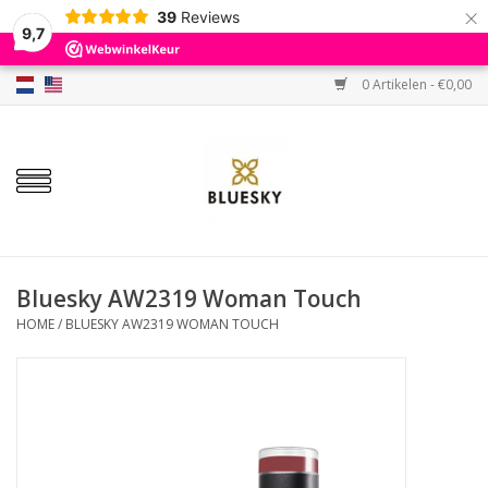
×
39
Reviews
9,7
0 Artikelen - €0,00
Home
Kleuren
Gellak
Base & Top
Bluesky AW2319 Woman Touch
HOME
/
BLUESKY AW2319 WOMAN TOUCH
BIAB etc.
Sets
Sale