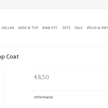
GELLAK
BASE & TOP
BIAB ETC.
SETS
SALE
VEILIG & INF
op Coat
€8,50
Informatie