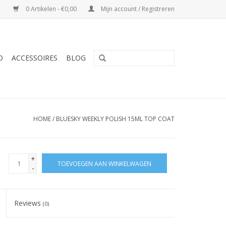
0 Artikelen - €0,00
Mijn account / Registreren
O
ACCESSOIRES
BLOG
HOME
/
BLUESKY WEEKLY POLISH 15ML TOP COAT
+
TOEVOEGEN AAN WINKELWAGEN
-
Reviews
(0)