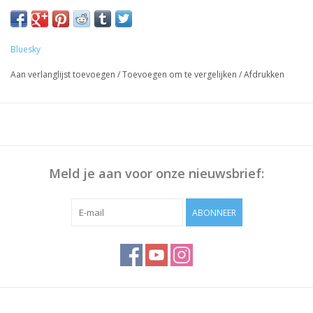
Voorbereiding Nagels:
Duw de Nagelriem terug met bokkenpoot, Polijst eventueel het
nageloppervlak en maak deze schoon met Bluesky Cleanser
Bluesky
Pads
Aan verlanglijst toevoegen
/
Toevoegen om te vergelijken
/
Afdrukken
Werkwijze:
Breng Bluesky Base Coat dun aan, 30 sec uitharden.
Dunne laag Gellak aanbrengen, 30 sec uitharden.
Herhaal stap 2 om voldoende dekking te krijgen
Breng Bluesky Top Coat aan, 30 sec uitharden
Meld je aan voor onze nieuwsbrief:
Veeg het plaklaagje af (niet Nodig bij Top No Wipe) met
Bluesky Cleanser of 70% Alcohol
ABONNEER
Opmerking: Uitharding vindt plaats onder UV/Led-licht,
uithardingstijd is afhankelijk van lamp die u gebruikt!