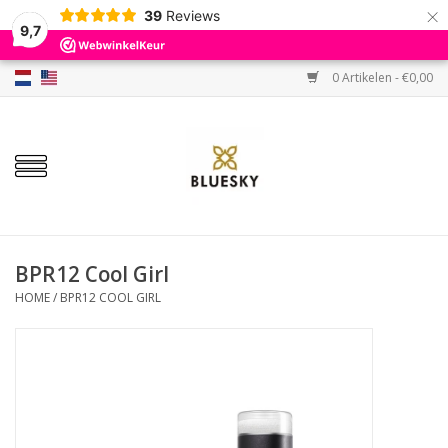
×
39
Reviews
9,7
0 Artikelen - €0,00
Home
Kleuren
Gellak
Base & Top
BPR12 Cool Girl
HOME
/
BPR12 COOL GIRL
BIAB etc.
Sets
Sale