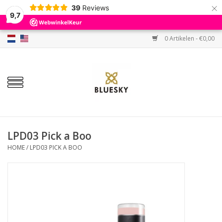
×
39
Reviews
9,7
0 Artikelen - €0,00
Home
Kleuren
Gellak
Base & Top
LPD03 Pick a Boo
HOME
/
LPD03 PICK A BOO
BIAB etc.
Sets
Sale