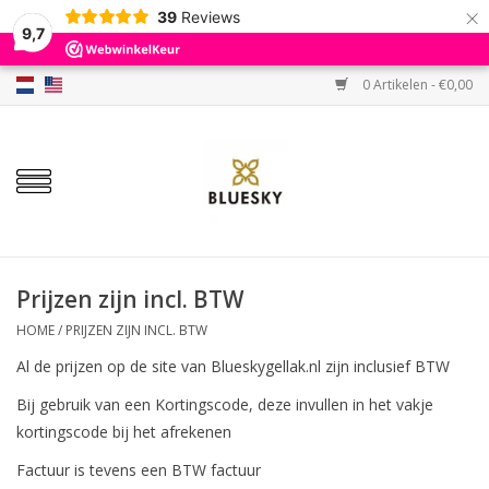
×
39
Reviews
9,7
0 Artikelen - €0,00
Home
Kleuren
Gellak
Base & Top
Prijzen zijn incl. BTW
HOME
/
PRIJZEN ZIJN INCL. BTW
BIAB etc.
Al de prijzen op de site van Blueskygellak.nl zijn inclusief BTW
Bij gebruik van een Kortingscode, deze invullen in het vakje
Sets
kortingscode bij het afrekenen
Factuur is tevens een BTW factuur
Sale