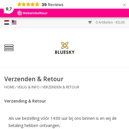
×
39
Reviews
9,7
0 Artikelen - €0,00
Home
Kleuren
Gellak
Base & Top
Verzenden & Retour
HOME
/
VEILIG & INFO
/
VERZENDEN & RETOUR
BIAB etc.
Verzending & Retour
Sets
Als uw bestelling vóór 14:00 uur bij ons binnen is en wij de
Sale
betaling hebben ontvangen,