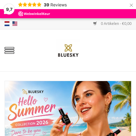
×
39
Reviews
9,7
0 Artikelen - €0,00
Home
Kleuren
Gellak
Base & Top
BIAB etc.
Sets
Sale