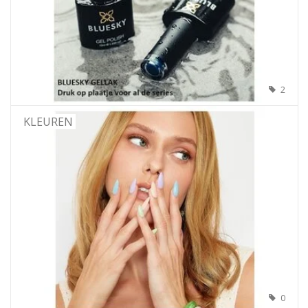
2
KLEUREN
0