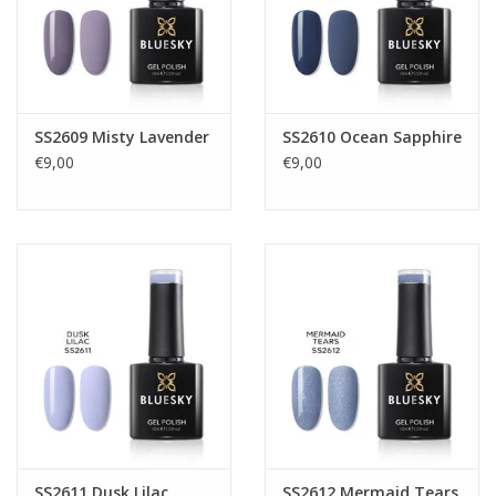
SS2609 Misty Lavender
SS2610 Ocean Sapphire
€9,00
€9,00
SS2611 Dusk Lilac
SS2612 Mermaid Tears