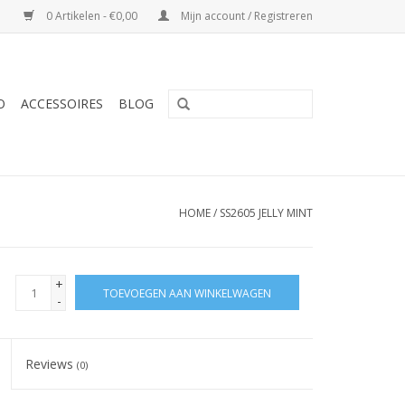
0 Artikelen - €0,00
Mijn account / Registreren
O
ACCESSOIRES
BLOG
HOME
/
SS2605 JELLY MINT
+
TOEVOEGEN AAN WINKELWAGEN
-
Reviews
(0)