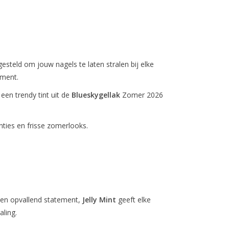
esteld om jouw nagels te laten stralen bij elke
oment.
,
een trendy tint uit de
Blueskygellak
Zomer 2026
nties en frisse zomerlooks.
 een opvallend statement,
Jelly Mint
geeft elke
ling.