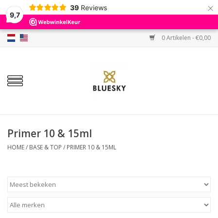
×
39
Reviews
9,7
0 Artikelen - €0,00
Home
Kleuren
Gellak
Base & Top
Primer 10 & 15ml
HOME
/
BASE & TOP
/
PRIMER 10 & 15ML
BIAB etc.
Sets
Sale