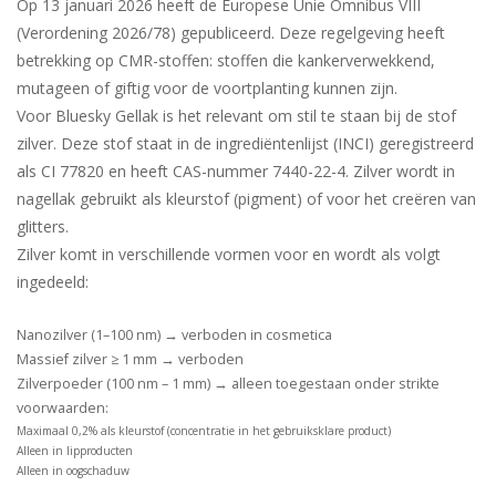
Op 13 januari 2026 heeft de Europese Unie Omnibus VIII
(Verordening 2026/78) gepubliceerd. Deze regelgeving heeft
betrekking op CMR-stoffen: stoffen die kankerverwekkend,
mutageen of giftig voor de voortplanting kunnen zijn.
Voor Bluesky Gellak is het relevant om stil te staan bij de stof
zilver
. Deze stof staat in de ingrediëntenlijst (INCI) geregistreerd
als CI 77820 en heeft CAS-nummer 7440-22-4. Zilver wordt in
nagellak gebruikt als kleurstof (pigment) of voor het creëren van
glitters.
Zilver komt in verschillende vormen voor en wordt als volgt
ingedeeld:
Nanozilver (1–100 nm) → verboden in cosmetica
Massief zilver ≥ 1 mm → verboden
Zilverpoeder (100 nm – 1 mm) → alleen toegestaan onder strikte
voorwaarden:
Maximaal 0,2% als kleurstof (concentratie in het gebruiksklare product)
Alleen in lipproducten
Alleen in oogschaduw