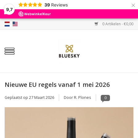
×
39
Reviews
9,7
0 Artikelen - €0,00
Home
Kleuren
Gellak
Base & Top
Nieuwe EU regels vanaf 1 mei 2026
Geplaatst op
27 Maart 2026
Door R. Plones
0
BIAB etc.
Sets
Sale