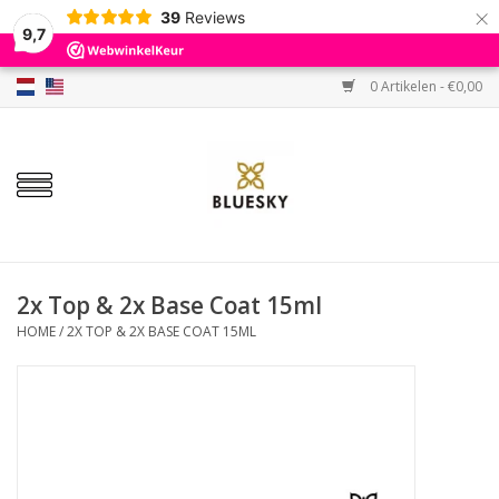
×
39
Reviews
9,7
0 Artikelen - €0,00
Home
Kleuren
Gellak
Base & Top
2x Top & 2x Base Coat 15ml
HOME
/
2X TOP & 2X BASE COAT 15ML
BIAB etc.
Sets
Sale