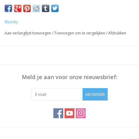
Voorbereiding Nagels:
Duw de Nagelriem terug met bokkenpoot, Polijst eventueel het
nageloppervlak en maak deze schoon met Bluesky Cleanser
Bluesky
Pads
Aan verlanglijst toevoegen
/
Toevoegen om te vergelijken
/
Afdrukken
Werkwijze:
Breng Bluesky Base Coat dun aan, 30 sec uitharden.
Dunne laag Gellak aanbrengen, 30 sec uitharden.
Herhaal stap 2 om voldoende dekking te krijgen
Breng Bluesky Top Coat aan, 30 sec uitharden
Meld je aan voor onze nieuwsbrief:
Veeg het plaklaagje af met Bluesky Cleanser of 70% Alcohol
ABONNEER
Opmerking: Uitharding vindt plaats onder UV/Led-licht,
uithardingstijd is afhankelijk van lamp die u gebruikt!