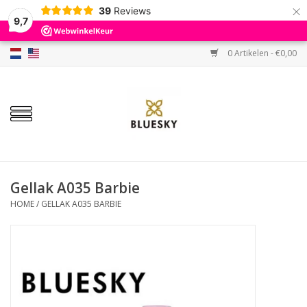
×
39
Reviews
9,7
0 Artikelen - €0,00
Home
Kleuren
Gellak
Base & Top
Gellak A035 Barbie
HOME
/
GELLAK A035 BARBIE
BIAB etc.
Sets
Sale