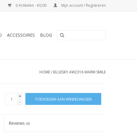
0 Artikelen - €0,00
Mijn account / Registreren
O
ACCESSOIRES
BLOG
HOME
/
BLUESKY AW2316 WARM SMILE
+
TOEVOEGEN AAN WINKELWAGEN
-
Reviews
(0)