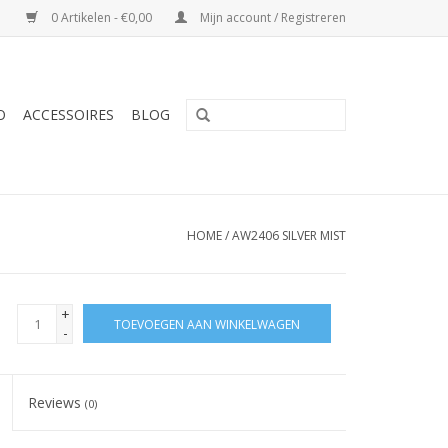
0 Artikelen - €0,00
Mijn account / Registreren
O
ACCESSOIRES
BLOG
HOME
/
AW2406 SILVER MIST
+
TOEVOEGEN AAN WINKELWAGEN
-
Reviews
(0)