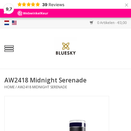
×
39
Reviews
9,7
0 Artikelen - €0,00
Home
Kleuren
Gellak
Base & Top
AW2418 Midnight Serenade
HOME
/
AW2418 MIDNIGHT SERENADE
BIAB etc.
Sets
Sale