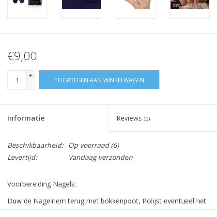
€9,00
+
TOEVOEGEN AAN WINKELWAGEN
-
Informatie
Reviews
(0)
Beschikbaarheid:
Op voorraad
(6)
Levertijd:
Vandaag verzonden
Voorbereiding Nagels:
Duw de Nagelriem terug met bokkenpoot, Polijst eventueel het
nageloppervlak en maak deze schoon met Bluesky Cleanser