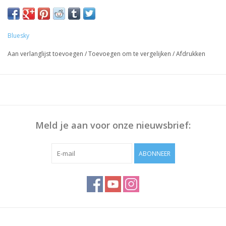
Voorbereiding Nagels:
Duw de Nagelriem terug met bokkenpoot, Polijst eventueel het
nageloppervlak en maak deze schoon met Bluesky Cleanser
Bluesky
Pads
Aan verlanglijst toevoegen
/
Toevoegen om te vergelijken
/
Afdrukken
Werkwijze:
Breng Bluesky Base Coat dun aan, 30 sec uitharden.
Dunne laag Gellak aanbrengen, 30 sec uitharden.
Herhaal stap 2 om voldoende dekking te krijgen
Breng Bluesky Top Coat aan, 30 sec uitharden
Meld je aan voor onze nieuwsbrief:
Veeg het plaklaagje af met Bluesky Cleanser of 70% Alcohol
ABONNEER
Opmerking: Uitharding vindt plaats onder UV/Led-licht,
uithardingstijd is afhankelijk van lamp die u gebruikt!