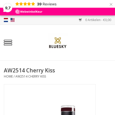
×
39
Reviews
9,7
0 Artikelen - €0,00
Home
Kleuren
Gellak
Base & Top
AW2514 Cherry Kiss
HOME
/
AW2514 CHERRY KISS
BIAB etc.
Sets
Sale