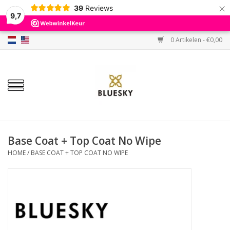
×
39
Reviews
9,7
0 Artikelen - €0,00
Home
Kleuren
Gellak
Base & Top
Base Coat + Top Coat No Wipe
HOME
/
BASE COAT + TOP COAT NO WIPE
BIAB etc.
Sets
Sale