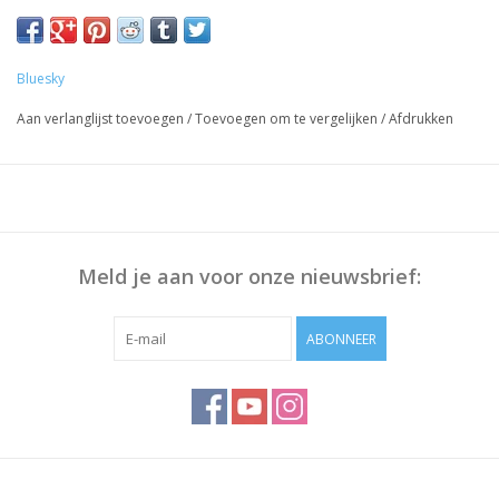
Voorbereiding Nagels:
Duw de Nagelriem terug met bokkenpoot, Polijst eventueel het
nageloppervlak en maak deze schoon met Bluesky Cleanser
Bluesky
Pads
Aan verlanglijst toevoegen
/
Toevoegen om te vergelijken
/
Afdrukken
Werkwijze:
Breng Bluesky Base Coat dun aan, 30 sec uitharden.
Dunne laag Gellak aanbrengen, 30 sec uitharden.
Herhaal stap 2 om voldoende dekking te krijgen
Breng Bluesky Top Coat aan, 30 sec uitharden
Meld je aan voor onze nieuwsbrief:
Veeg het plaklaagje af (niet Nodig bij Top No Wipe) met
Bluesky Cleanser of 70% Alcohol
ABONNEER
Opmerking: Uitharding vindt plaats onder UV/Led-licht,
uithardingstijd is afhankelijk van lamp die u gebruikt!