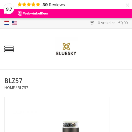
×
39
Reviews
9,7
0 Artikelen - €0,00
Home
Kleuren
Gellak
Base & Top
BLZ57
HOME
/
BLZ57
BIAB etc.
Sets
Sale