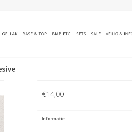
GELLAK
BASE & TOP
BIAB ETC.
SETS
SALE
VEILIG & INF
esive
€14,00
Informatie