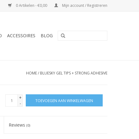
0 Artikelen - €0,00
Mijn account / Registreren
O
ACCESSOIRES
BLOG
HOME
/
BLUESKY GEL TIPS + STRONG ADHESIVE
+
TOEVOEGEN AAN WINKELWAGEN
-
Reviews
(0)