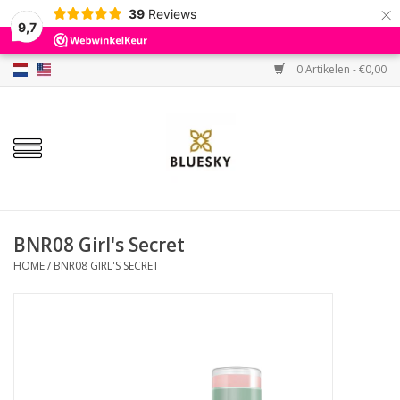
×
39
Reviews
9,7
0 Artikelen - €0,00
Home
Kleuren
Gellak
Base & Top
BNR08 Girl's Secret
HOME
/
BNR08 GIRL'S SECRET
BIAB etc.
Sets
Sale