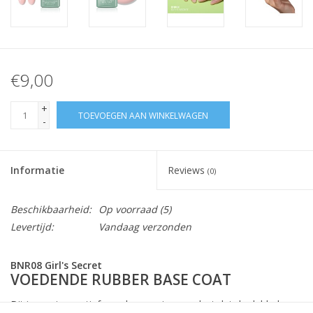
€9,00
+
TOEVOEGEN AAN WINKELWAGEN
-
Informatie
Reviews
(0)
Beschikbaarheid:
Op voorraad
(5)
Levertijd:
Vandaag verzonden
BNR08 Girl's Secret
VOEDENDE RUBBER BASE COAT
Dit is een innovatief nagelverzorgingsproduct dat de dubbele