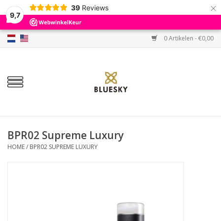
×
39
Reviews
9,7
0 Artikelen - €0,00
Home
Kleuren
Gellak
Base & Top
BPR02 Supreme Luxury
HOME
/
BPR02 SUPREME LUXURY
BIAB etc.
Sets
Sale