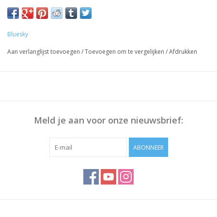
Voorbereiding Nagels:
Duw de Nagelriem terug met bokkenpoot, Polijst eventueel het
nageloppervlak en maak deze schoon met Bluesky Cleanser
Bluesky
Pads
Aan verlanglijst toevoegen
/
Toevoegen om te vergelijken
/
Afdrukken
Werkwijze:
Breng Bluesky Base Coat dun aan, 30 sec uitharden.
Dunne laag Gellak aanbrengen, 30 sec uitharden.
Herhaal stap 2 om voldoende dekking te krijgen
Breng Bluesky Top Coat aan, 30 sec uitharden
Meld je aan voor onze nieuwsbrief:
Veeg het plaklaagje af (niet Nodig bij Top No Wipe) met
Bluesky Cleanser of 70% Alcohol
ABONNEER
Opmerking: Uitharding vindt plaats onder UV/Led-licht,
uithardingstijd is afhankelijk van lamp die u gebruikt!