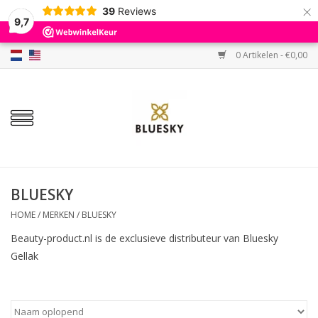
×
39
Reviews
9,7
0 Artikelen - €0,00
Home
Kleuren
Gellak
Base & Top
BLUESKY
HOME
/
MERKEN
/
BLUESKY
BIAB etc.
Beauty-product.nl is de exclusieve distributeur van Bluesky
Gellak
Sets
Sale