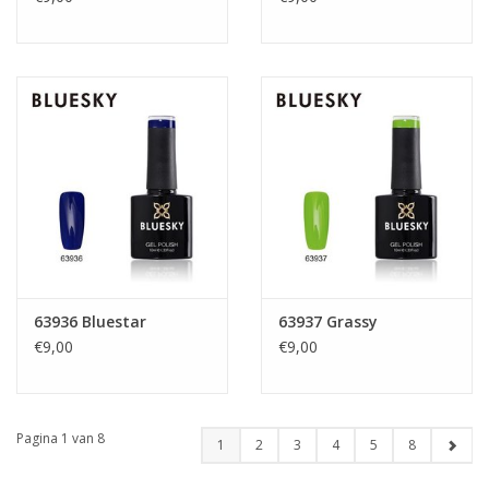
63936 Bluestar
63937 Grassy
€9,00
€9,00
Pagina 1 van 8
1
2
3
4
5
8