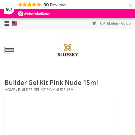
×
39
Reviews
9,7
0 Artikelen - €0,00
Home
Kleuren
Gellak
Base & Top
Builder Gel Kit Pink Nude 15ml
HOME
/
BUILDER GEL KIT PINK NUDE 15ML
BIAB etc.
Sets
Sale