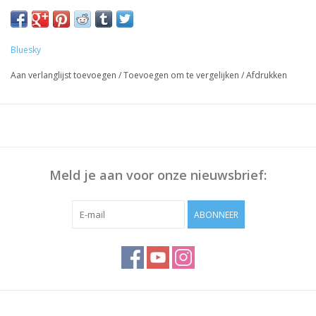
Penseel 1x
Sjablonen 10 stuks
Vijl 100/180
Bluesky
Wasbare Vijl 100/180
Aan verlanglijst toevoegen
/
Toevoegen om te vergelijken
/
Afdrukken
Remover wraps 5x
Cleanser pads 5x
Droogtijd met 24 Watt UV Ledlamp is ongeveer 1 minuut
Builder Gel met sjabloon
Meld je aan voor onze nieuwsbrief:
- breng een dun laagje Base Coat aan
- plaats een sjabloon strak tegen de nagel aan
- breng een laagje Builder gel aan en hard deze 1 min uit
ABONNEER
- breng een tweede laag en hard deze 1 min uit (hierna kun je
het sjabloon verwijderen)
- vijl bovenop de nagel met een 180 gritt de nagel glad
- vijl op de gewenste lengte
- breng een laagje Top Coat aan
- verwijder de eventuele plaklaag