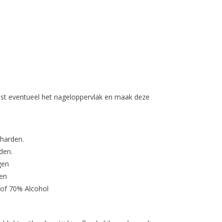
st eventueel het nageloppervlak en maak deze
tharden.
den.
gen
en
 of 70% Alcohol