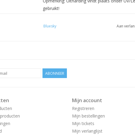
Opmerking: Uitharding vindt plaats onder UV/Led-
gebruikt!
Bluesky
Aan verlan
ABONNEER
cten
Mijn account
ducten
Registreren
producten
Mijn bestellingen
ingen
Mijn tickets
d
Mijn verlanglijst