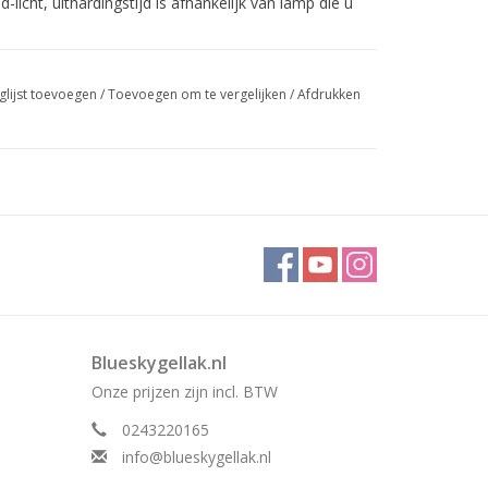
licht, uithardingstijd is afhankelijk van lamp die u
glijst toevoegen
/
Toevoegen om te vergelijken
/
Afdrukken
Blueskygellak.nl
Onze prijzen zijn incl. BTW
0243220165
info@blueskygellak.nl