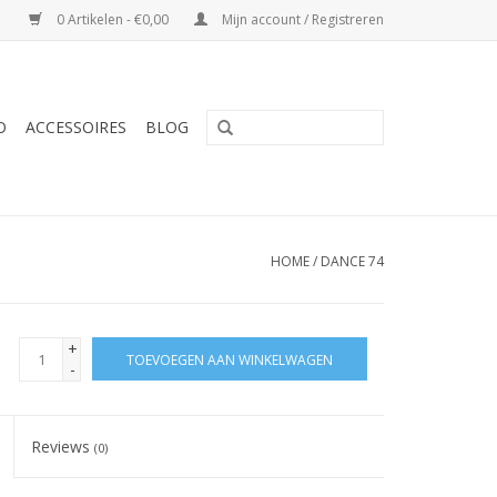
0 Artikelen - €0,00
Mijn account / Registreren
O
ACCESSOIRES
BLOG
HOME
/
DANCE 74
+
TOEVOEGEN AAN WINKELWAGEN
-
Reviews
(0)