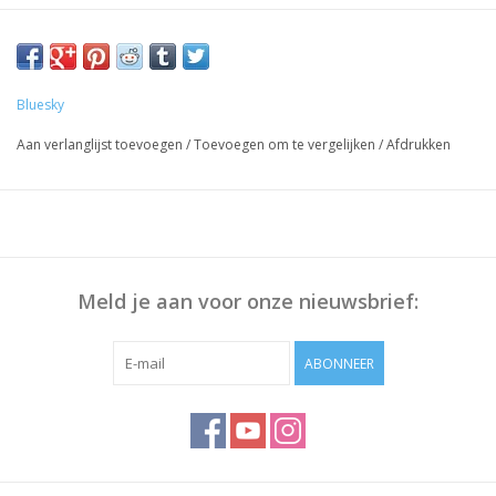
Voorbereiding Nagels:
Duw de Nagelriem terug met bokkenpoot, Polijst het
nageloppervlak en maak deze schoon met Bluesky Cleanser
Bluesky
Pads
Aan verlanglijst toevoegen
/
Toevoegen om te vergelijken
/
Afdrukken
Werkwijze:
Breng Bluesky Base Coat dun aan, 30 sec uitharden.
Dunne laag Gellak aanbrengen, 30 sec uitharden.
Herhaal stap 2 om voldoende dekking te krijgen
Breng Bluesky Top Coat aan, 30 sec uitharden
Meld je aan voor onze nieuwsbrief:
Veeg het plaklaagje af met Bluesky Cleanser of 70% Alcohol
ABONNEER
Opmerking: Uitharding vindt plaats onder UV/Led-licht,
uithardingstijd is afhankelijk van lamp die u gebruikt!