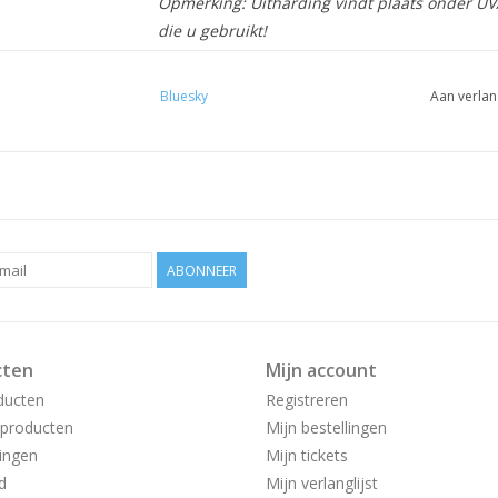
Opmerking: Uitharding vindt plaats onder UV/L
die u gebruikt!
Bluesky
Aan verlan
ABONNEER
cten
Mijn account
ducten
Registreren
producten
Mijn bestellingen
ingen
Mijn tickets
d
Mijn verlanglijst