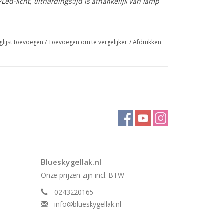
ed-licht, uithardingstijd is afhankelijk van lamp
glijst toevoegen
/
Toevoegen om te vergelijken
/
Afdrukken
Blueskygellak.nl
Onze prijzen zijn incl. BTW
0243220165
info@blueskygellak.nl