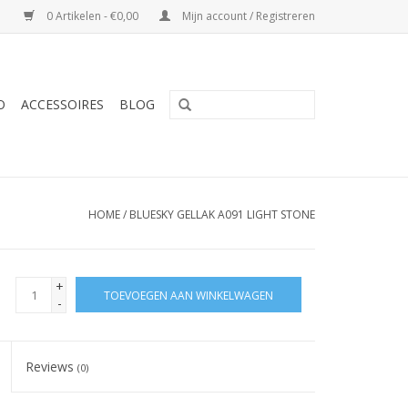
0 Artikelen - €0,00
Mijn account / Registreren
O
ACCESSOIRES
BLOG
HOME
/
BLUESKY GELLAK A091 LIGHT STONE
+
TOEVOEGEN AAN WINKELWAGEN
-
Reviews
(0)