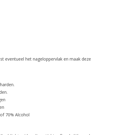
st eventueel het nageloppervlak en maak deze
tharden.
den.
gen
en
 of 70% Alcohol