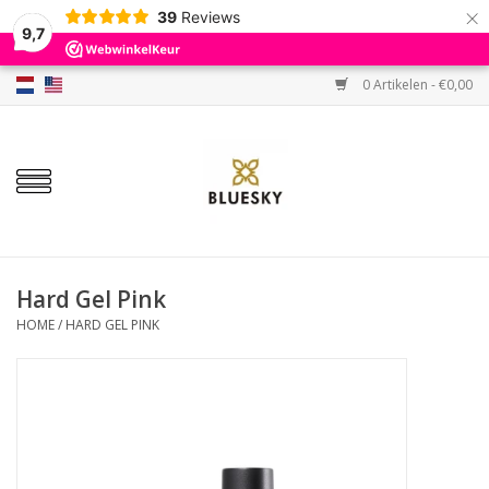
×
39
Reviews
9,7
0 Artikelen - €0,00
Home
Kleuren
Gellak
Base & Top
Hard Gel Pink
HOME
/
HARD GEL PINK
BIAB etc.
Sets
Sale