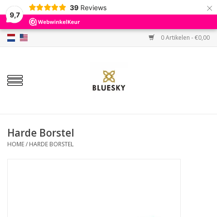
×
39
Reviews
9,7
0 Artikelen - €0,00
Home
Kleuren
Gellak
Base & Top
Harde Borstel
HOME
/
HARDE BORSTEL
BIAB etc.
Sets
Sale