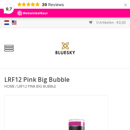
×
39
Reviews
9,7
0 Artikelen - €0,00
Home
Kleuren
Gellak
Base & Top
LRF12 Pink Big Bubble
HOME
/
LRF12 PINK BIG BUBBLE
BIAB etc.
Sets
Sale