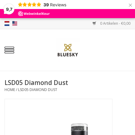
×
39
Reviews
9,7
0 Artikelen - €0,00
Home
Kleuren
Gellak
Base & Top
LSD05 Diamond Dust
HOME
/
LSD05 DIAMOND DUST
BIAB etc.
Sets
Sale