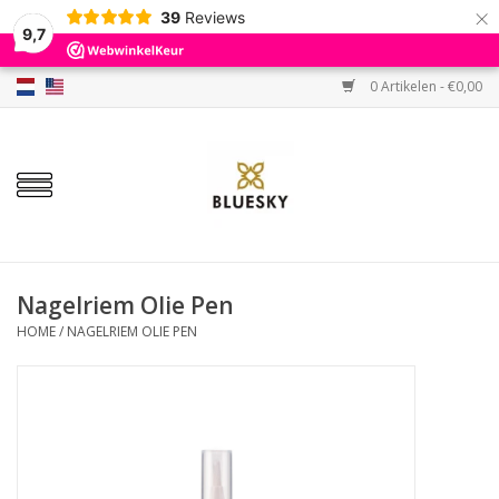
×
39
Reviews
9,7
0 Artikelen - €0,00
Home
Kleuren
Gellak
Base & Top
Nagelriem Olie Pen
HOME
/
NAGELRIEM OLIE PEN
BIAB etc.
Sets
Sale