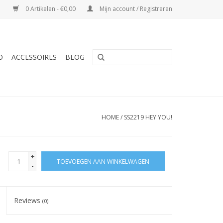
0 Artikelen - €0,00
Mijn account / Registreren
O
ACCESSOIRES
BLOG
HOME
/
SS2219 HEY YOU!
+
TOEVOEGEN AAN WINKELWAGEN
-
Reviews
(0)