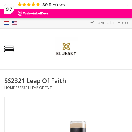
×
39
Reviews
9,7
0 Artikelen - €0,00
Home
Kleuren
Gellak
Base & Top
SS2321 Leap Of Faith
HOME
/
SS2321 LEAP OF FAITH
BIAB etc.
Sets
Sale