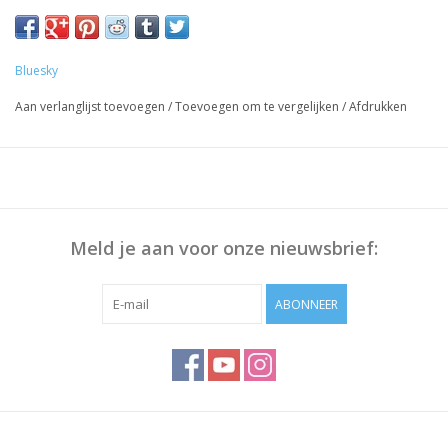
Voorbereiding Nagels:
Duw de Nagelriem terug met bokkenpoot, Polijst eventueel het
nageloppervlak en maak deze schoon met Bluesky Cleanser
Bluesky
Pads
Aan verlanglijst toevoegen
/
Toevoegen om te vergelijken
/
Afdrukken
Werkwijze:
Breng Bluesky Base Coat dun aan, 30 sec uitharden.
Dunne laag Gellak aanbrengen, 30 sec uitharden.
Herhaal stap 2 om voldoende dekking te krijgen
Breng Bluesky Top Coat aan, 30 sec uitharden
Meld je aan voor onze nieuwsbrief:
Veeg het plaklaagje af met Bluesky Cleanser of 70% Alcohol
ABONNEER
Opmerking: Uitharding vindt plaats onder UV/Led-licht,
uithardingstijd is afhankelijk van lamp die u gebruikt!