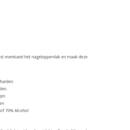
st eventueel het nageloppervlak en maak deze
tharden.
den.
gen
en
 of 70% Alcohol