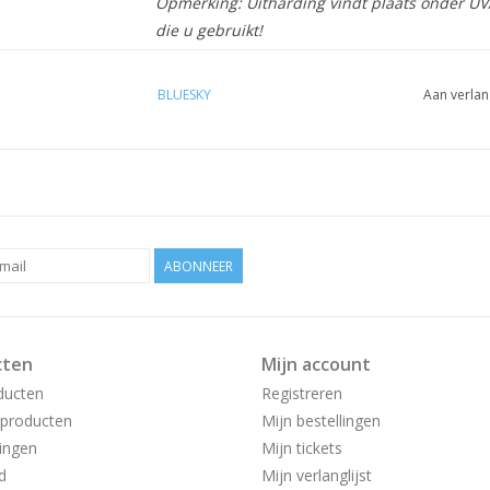
Opmerking: Uitharding vindt plaats onder UV/L
die u gebruikt!
BLUESKY
Aan verlan
ABONNEER
cten
Mijn account
ducten
Registreren
producten
Mijn bestellingen
ingen
Mijn tickets
d
Mijn verlanglijst