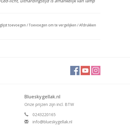
ed-licht, uithardingstijd is afhankelijk van lamp
glijst toevoegen
/
Toevoegen om te vergelijken
/
Afdrukken
Blueskygellak.nl
Onze prijzen zijn incl. BTW
0243220165
info@blueskygellak.nl