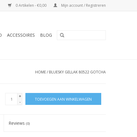
0 Artikelen - €0,00
Mijn account / Registreren
O
ACCESSOIRES
BLOG
HOME
/
BLUESKY GELLAK 80522 GOTCHA
+
TOEVOEGEN AAN WINKELWAGEN
-
Reviews
(0)