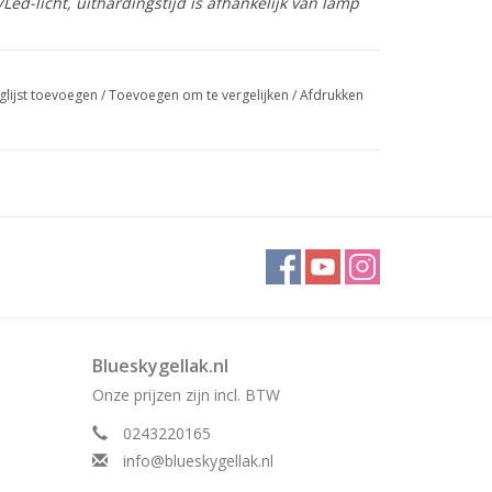
ed-licht, uithardingstijd is afhankelijk van lamp
glijst toevoegen
/
Toevoegen om te vergelijken
/
Afdrukken
Blueskygellak.nl
Onze prijzen zijn incl. BTW
0243220165
info@blueskygellak.nl