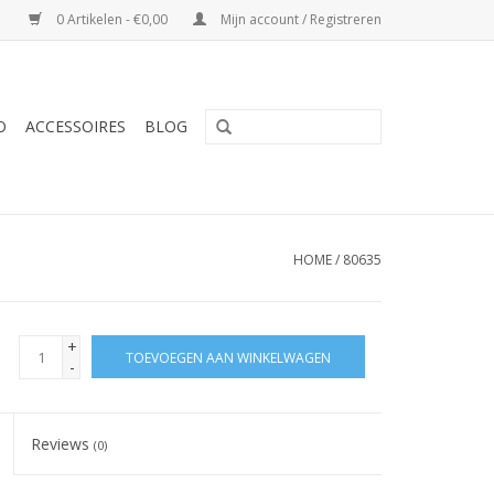
0 Artikelen - €0,00
Mijn account / Registreren
O
ACCESSOIRES
BLOG
HOME
/
80635
+
TOEVOEGEN AAN WINKELWAGEN
-
Reviews
(0)