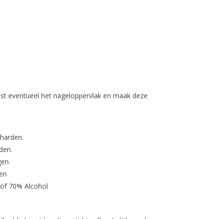
st eventueel het nageloppervlak en maak deze
tharden.
den.
gen
en
 of 70% Alcohol