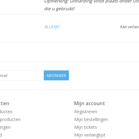
Opmerking: Uitharding vindt plaats onder UV/L
die u gebruikt!
BLUESKY
Aan verlan
ABONNEER
cten
Mijn account
ducten
Registreren
producten
Mijn bestellingen
ingen
Mijn tickets
d
Mijn verlanglijst