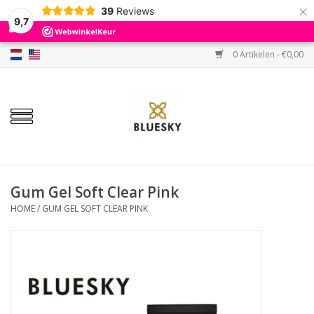
×
39
Reviews
9,7
0 Artikelen - €0,00
Home
Kleuren
Gellak
Base & Top
Gum Gel Soft Clear Pink
HOME
/
GUM GEL SOFT CLEAR PINK
BIAB etc.
Sets
Sale