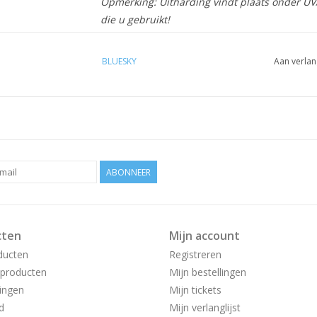
Opmerking: Uitharding vindt plaats onder UV/L
die u gebruikt!
BLUESKY
Aan verlan
ABONNEER
cten
Mijn account
ducten
Registreren
producten
Mijn bestellingen
ingen
Mijn tickets
d
Mijn verlanglijst