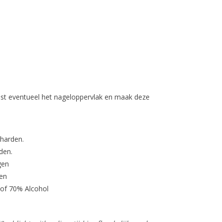
st eventueel het nageloppervlak en maak deze
tharden.
den.
gen
en
 of 70% Alcohol