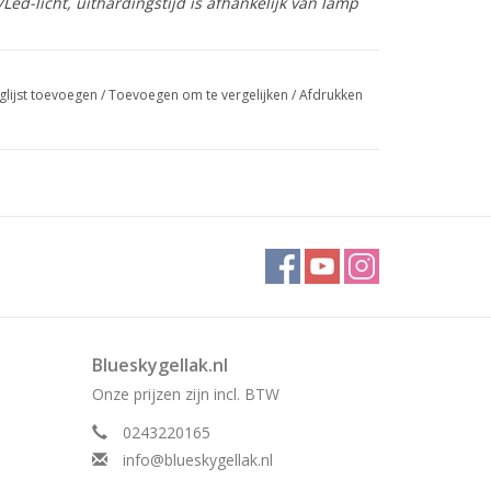
ed-licht, uithardingstijd is afhankelijk van lamp
glijst toevoegen
/
Toevoegen om te vergelijken
/
Afdrukken
Blueskygellak.nl
Onze prijzen zijn incl. BTW
0243220165
info@blueskygellak.nl