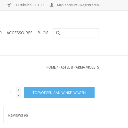
0 Artikelen - €0,00
Mijn account / Registreren
O
ACCESSOIRES
BLOG
HOME
/
PASTEL 8 PARMA VIOLETS
+
TOEVOEGEN AAN WINKELWAGEN
-
Reviews
(0)